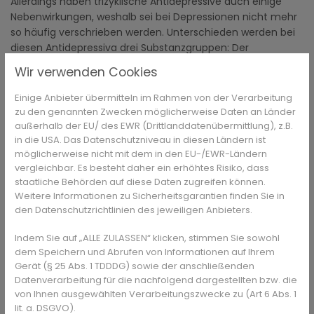
Allerdings haben trizyklische Antidepressive auch einige
Nebenwirkungen, weshalb sei bei Depressionen nicht mehr
so häufig verschrieben werden. Unterschieden werden bei
diesen Antidepressiva drei Substanzgruppen: Der
Amitriptylin-Typ wird vor allem bei Depressionen mit
Wir verwenden Cookies
Unruhezuständen eingesetzt, der Desipramin-Typ und der
Imipramin-Typ wirken antriebssteigernd.
Einige Anbieter übermitteln im Rahmen von der Verarbeitung
zu den genannten Zwecken möglicherweise Daten an Länder
außerhalb der EU/ des EWR (Drittlanddatenübermittlung), z.B.
in die USA. Das Datenschutzniveau in diesen Ländern ist
Sie haben Fragen zum Thema Antidepressiva oder 
möglicherweise nicht mit dem in den EU-/EWR-Ländern
Medikamente/Wirkstoffe im Allgemeinen? 
vergleichbar. Es besteht daher ein erhöhtes Risiko, dass
Gesundheits-Experten und -Expertinnen aus Ihrer 
staatliche Behörden auf diese Daten zugreifen können.
Region beraten Sie gerne. 
Hier gelangen Sie zur 
Weitere Informationen zu Sicherheitsgarantien finden Sie in
den Datenschutzrichtlinien des jeweiligen Anbieters.
Expertensuche.
Indem Sie auf „ALLE ZULASSEN“ klicken, stimmen Sie sowohl
dem Speichern und Abrufen von Informationen auf Ihrem
Hemmung von Noradrenalin und
Gerät (§ 25 Abs. 1 TDDDG) sowie der anschließenden
Serotonin
Datenverarbeitung für die nachfolgend dargestellten bzw. die
von Ihnen ausgewählten Verarbeitungszwecke zu (Art 6 Abs. 1
lit. a. DSGVO).
Tetrazyklische Antidepressiva sind den trizyklischen