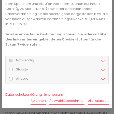
dem Speichern und Abrufen von Informationen auf Ihrem
Therapie und Tipps
Gerät (§ 25 Abs. 1 TDDDG) sowie der anschließenden
Datenverarbeitung für die nachfolgend dargestellten bzw. die
Was auf den ersten Blick paradox erscheinen mag, ist
von Ihnen ausgewählten Verarbeitungszwecke zu (Art 6 Abs. 1
wichtig für den schnellen Heilungserfolg: Bewegen Sie sich,
lit. a. DSGVO).
trotz der Schmerzen! Ruhephasen und Phasen schonender
Eine bereits erteilte Zustimmung können Sie jederzeit über
Bewegung sollten abwechselnd stattfinden. Wer rastet,
den links unten eingeblendeten Cookie-Button für die
rostet - dieser Spruch trifft beim Hexenschuss ins
Zukunft widerrufen.
Schwarze. Mehrmals täglich können Sie versuchen, mittels
der Stufenlagerung Linderung zu erreichen. Hierfür legen
Sie sich auf den Rücken, auf eine nicht zu weiche oder zu
Notwendig
harte Unterlage, und lagern die Beine im rechten Winkel auf
einen Stuhl. Dadurch erfährt die Rumpfmuskulatur
Statistik
Entlastung und die Schmerzen lassen nach. Ebenfalls
Andere
entspannend wirkt Wärme. Sie können sich entweder eine
Wärmflasche oder ein Kirschkernkissen auf den
betroffenen Bereich legen, oder ein Wärmepflaster aus der
Datenschutzerklärung
|
Impressum
Apotheke aufkleben, das über einen längeren Zeitraum
Ablehnen
Auswahl übernehmen
Alle zulassen
wärmt und die Durchblutung anregt.
Damit bei der Gartenarbeit gar nicht erst ein Hexenschuss