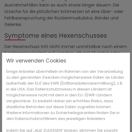
Ausnahmefällen kann es auch etwas länger dauern. Die
Ursache für die plötzlichen Schmerzen ist eine Über- oder
Fehlbeanspruchung der Rückenmuskulatur, Bänder und
Gelenke.
Symptome eines Hexenschusses
Der Hexenschuss tritt nicht immer unmittelbar nach einem
bestimmten Ereignis auf, sondern oft erst Stunden oder
Tage später, falls es einen bekannten Auslöser gab. Ein
Wir verwenden Cookies
klassischer Fall für das Auftreten eines Hexenschusses,
Einige Anbieter übermitteln im Rahmen von der Verarbeitung
ist Gartenarbeit. Das viele Bücken, Arbeiten in gebeugter
zu den genannten Zwecken möglicherweise Daten an Länder
Haltung, Überstrecken oder Tragen schwerer Gegenstände
außerhalb der EU/ des EWR (Drittlanddatenübermittlung), z.B.
begünstigt bei manchen Menschen einen Hexenschuss.
in die USA. Das Datenschutzniveau in diesen Ländern ist
Plötzlich macht sich ein stechender, sehr starker Schmerz
möglicherweise nicht mit dem in den EU-/EWR-Ländern
auf einer Körperhälfte im Bereich zwischen
vergleichbar. Es besteht daher ein erhöhtes Risiko, dass
Lendenwirbelsäule und Gesäß bemerkbar. Die Betroffenen
staatliche Behörden auf diese Daten zugreifen können.
können sich kaum bewegen oder aufrichten und nehmen
Weitere Informationen zu Sicherheitsgarantien finden Sie in
eine starke gebeugte Schonhaltung ein. Gelingt es, sich
den Datenschutzrichtlinien des jeweiligen Anbieters.
entweder auf den Rücken oder seitlich hinzulegen und die
Indem Sie auf „ALLE ZULASSEN“ klicken, stimmen Sie sowohl
Beine anzuwinkeln, tritt oftmals etwas Linderung ein.