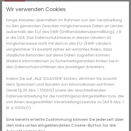
Grundsätzlich können sich alle Kinder ab 5 Jahren impfen
Wir verwenden Cookies
lassen. Gesunde Kinder, die keinen Kontakt zu
Einige Anbieter übermitteln im Rahmen von der Verarbeitung
Hochrisikogruppen haben und bei denen kein schwerer
zu den genannten Zwecken möglicherweise Daten an Länder
Verlauf zu erwarten ist, sollten laut STIKO zur
außerhalb der EU/ des EWR (Drittlanddatenübermittlung), z.B.
Grundimmunisierung einmalig eine Dosis des Impfstoffs
in die USA. Das Datenschutzniveau in diesen Ländern ist
erhalten. Wenn Kinder allerdings ein erhöhtes Risiko haben,
möglicherweise nicht mit dem in den EU-/EWR-Ländern
dass Covid bei ihnen einen schlimmen Verlauf nehmen
vergleichbar. Es besteht daher ein erhöhtes Risiko, dass
könnte, dann sollten sie eine Grundimmunisierung mit zwei
staatliche Behörden auf diese Daten zugreifen können.
Dosen des für Kinder zugelassenen Impfstoffes erhalten
Weitere Informationen zu Sicherheitsgarantien finden Sie in
und sich zusätzlich Boostern lassen. Zusätzlich soll eine
den Datenschutzrichtlinien des jeweiligen Anbieters.
zweite Auffrischung mit einem Mindestabstand von sechs
Monaten zu vorhergehenden Impfung stattfinden. Wenn
Indem Sie auf „ALLE ZULASSEN“ klicken, stimmen Sie sowohl
dem Speichern und Abrufen von Informationen auf Ihrem
Kinder im engen Kontakt mit anderen Personen stehen, die
Gerät (§ 25 Abs. 1 TDDDG) sowie der anschließenden
ein erhöhtes Risiko haben schwer an Covid19 zu erkranken
Datenverarbeitung für die nachfolgend dargestellten bzw. die
oder die nicht geimpft werden können, wird ebenfalls zu
von Ihnen ausgewählten Verarbeitungszwecke zu (Art 6 Abs. 1
dieser Variante der Immunisierung geraten.
lit. a. DSGVO).
Was bedeutet “erhöhtes Risiko”?
Eine bereits erteilte Zustimmung können Sie jederzeit über
den links unten eingeblendeten Cookie-Button für die
Meistens verläuft eine Covid-Erkrankung bei Kindern und