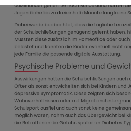
auseinander gehen. Je nach Bundesland hatten all
Jugendliche bis zu dreieinhalb Monate lang keine 
Dabei wurde beobachtet, dass die tägliche Lernzeit
der Schulschließungen genügend gelernt haben, hi
Mussten diese zusätzlich im Homeoffice oder auch
belastet und konnten die Kinder eventuell nicht a
jede Familie die passende digitale Ausstattung.
Psychische Probleme und Gewi
Auswirkungen hatten die Schulschließungen auch a
Öfter als sonst entwickelten sich bei Kindern und 
depressive Symptomatik. Diese zeigten sich beson
Wohnverhältnissen oder mit Migrationshintergrund
Schulsport ausfiel und auch sonst keine gemeinsa
möglich waren, nahm auch das Übergewicht bei Kin
die Betroffenen die Gefahr, später an Diabetes Ty