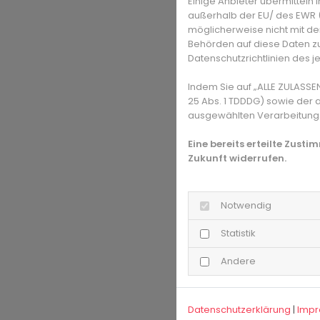
Einige Anbieter übermittel
außerhalb der EU/ des EWR (D
möglicherweise nicht mit de
Behörden auf diese Daten zu
Datenschutzrichtlinien des j
Indem Sie auf „ALLE ZULASSE
25 Abs. 1 TDDDG) sowie der 
ausgewählten Verarbeitungszw
Eine bereits erteilte Zust
Zukunft widerrufen.
Notwendig
Statistik
Andere
Datenschutzerklärung
|
Imp