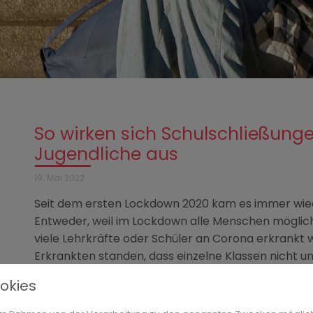
So wirken sich Schulschließung
Jugendliche aus
19. Mai 2022
Seit dem ersten Lockdown 2020 kam es immer wied
Entweder, weil im Lockdown alle Menschen möglichs
viele Lehrkräfte oder Schüler an Corona erkrankt 
Erkrankten standen, dass einzelne Klassen nicht un
Kinder konnten es gut verkraften, so aus ihrem 
okies
gewohnten Kreis anderer Kinder geholt zu werden.
das Kindeswohl kümmern, machten ihre Sorgen um