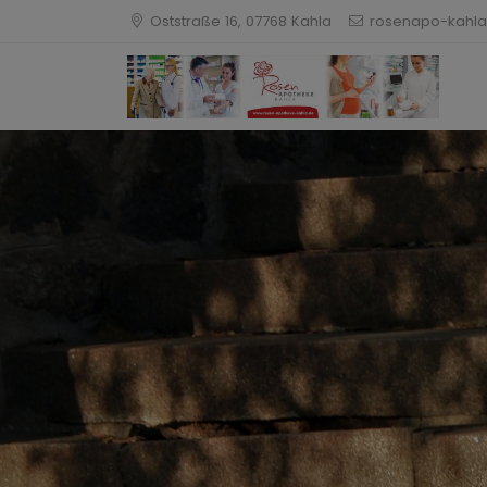
Oststraße 16, 07768 Kahla
rosenapo-kahla