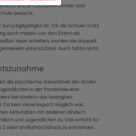
eine im ersten Lockdown Kinder und
Schule besucht.
 zurückgegangen ist. Ob die Schüler trotz
ng auch massiv von den Eltern ab.
 außer Haus arbeiten, wurden sie doppelt
ngemessen unterstützen. Auch hatte nicht
chtszunahme
uf die psychische Gesundheit der Kinder.
Jugendlichen in der Pandemie eine
ders bei Kindern aus beengten
. Da kein Vereinssport möglich war,
men Aktivitäten mit anderen Kindern
dern und Jugendlichen zu. Das erhöht für
p 2 oder an Bluthochdruck zu erkranken.