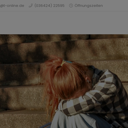
@t-online.de
(036424) 22595
Öffnungszeiten