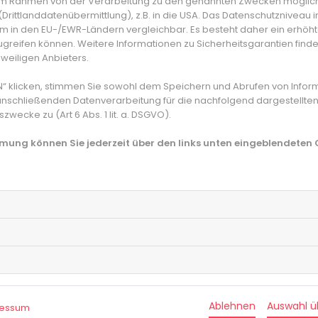
n im Rahmen von der Verarbeitung zu den genannten Zwecken möglic
öffentlich.
rittlanddatenübermittlung), z.B. in die USA. Das Datenschutzniveau i
m in den EU-/EWR-Ländern vergleichbar. Es besteht daher ein erhöhte
Infektionen in der Schule gut kont
greifen können. Weitere Informationen zu Sicherheitsgarantien finde
Maßnahmen
eweiligen Anbieters.
N“ klicken, stimmen Sie sowohl dem Speichern und Abrufen von Infor
So warnte zum Beispiel die Deutsche Gesellschaft
anschließenden Datenverarbeitung für die nachfolgend dargestellten
erneuten Schulschließungen. Denn Ansteckungen wü
ecke zu (Art 6 Abs. 1 lit. a. DSGVO).
in der Schule stattfinden. In den Ferien seien me
immung können Sie jederzeit über den links unten eingeblendeten
während der Schulzeit. Deshalb hält die Gesellscha
angemessen. Allerdings seien regelmäßiges Test
Schule ausschlaggebend dafür, dass hier die Infek
Lernrückstände hängen von fami
Die Lockdown-Maßnahmen hätten bei Kindern und
Folgen geführt. Beobachtet wurde in dem Zeitra
Erkrankungen, Adipositas und Spielsucht. Da die V
aber auch von Seiten der Eltern nicht immer gleich 
Ablehnen
Auswahl 
ressum
deutliche Lernrückstände zu erkennen. Die sozial