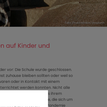
Foto:
Zhivko Minkov
,
Unsplash
en auf Kinder und
er vor: Die Schule wurde geschlossen.
t zuhause bleiben sollten oder weil so
waren oder in Kontakt mit einem
terrichtet werden konnten. Nicht alle
gewohnten Rhythmus und aus ihrem
 Kinderärzte und Verbände, die sich um
 die Kinder während der Pandemie