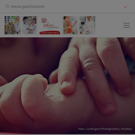
Heute geschlossen
Foto: LisaRigoniPhotography,
Pixabay