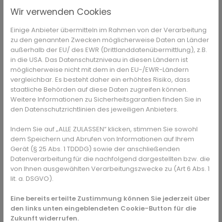
Lippen
Wir verwenden Cookies
Kinderhaut hat noch einen viel dünnere Hautschicht als die
Einige Anbieter übermitteln im Rahmen von der Verarbeitung
Haut von Erwachsenen. Deshalb ziehen sich die Blutgefäße
zu den genannten Zwecken möglicherweise Daten an Länder
darin bei Kälte schneller zusammen, die Haut wird
außerhalb der EU/ des EWR (Drittlanddatenübermittlung), z.B.
schlechter durchblutet, sie produziert nicht mehr so viel
in die USA. Das Datenschutzniveau in diesen Ländern ist
Talg, die Feuchtigkeit nimmt ab. Deshalb sollten Eltern jetzt
möglicherweise nicht mit dem in den EU-/EWR-Ländern
besonders darauf achten, dass das Kind gut eingecremt
vergleichbar. Es besteht daher ein erhöhtes Risiko, dass
wird. Doch welche Inhaltsstoffe sollte eine gute Creme für
staatliche Behörden auf diese Daten zugreifen können.
Kinder im Winter haben? Ganz wichtig: Die Cremes sollten
Weitere Informationen zu Sicherheitsgarantien finden Sie in
fettig sein. Denn je mehr Fett enthalten ist, desto besser
den Datenschutzrichtlinien des jeweiligen Anbieters.
schirmt sie die Haut vor der Kälte ab. In Cremes für Kinder
sind oft natürliche Öle von Nachtkerze, Mandeln oder
Indem Sie auf „ALLE ZULASSEN“ klicken, stimmen Sie sowohl
dem Speichern und Abrufen von Informationen auf Ihrem
Sesam enthalten. Außerdem gibt es Cremes mit
Gerät (§ 25 Abs. 1 TDDDG) sowie der anschließenden
Wollwachs oder Bienenwachs, die als Wind- und Wetter-
Datenverarbeitung für die nachfolgend dargestellten bzw. die
Cremes angeboten werden. Für die Lippen eignen sich
von Ihnen ausgewählten Verarbeitungszwecke zu (Art 6 Abs. 1
Lippenfettstifte, die auch speziell für Kinder angeboten
lit. a. DSGVO).
werden. Am besten haben die Eltern diese Stifte immer
dabei, denn Kinder lecken sich oft über die Lippen und
Eine bereits erteilte Zustimmung können Sie jederzeit über
machen die Lippen durch die Feuchtigkeit noch
den links unten eingeblendeten Cookie-Button für die
empfindlicher, sie reißen dann schnell ein.
Zukunft widerrufen.