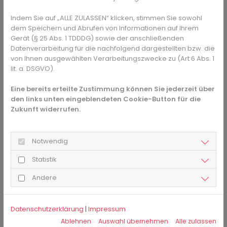
beraten Sie gerne. 
Hier gelangen Sie zur 
Expertensuche.
Indem Sie auf „ALLE ZULASSEN“ klicken, stimmen Sie sowohl
dem Speichern und Abrufen von Informationen auf Ihrem
Gerät (§ 25 Abs. 1 TDDDG) sowie der anschließenden
Maßnahmen bei Pseudokrupp
Datenverarbeitung für die nachfolgend dargestellten bzw. die
von Ihnen ausgewählten Verarbeitungszwecke zu (Art 6 Abs. 1
Wacht das Kind mit diesem bellenden Husten und sogar
lit. a. DSGVO).
Atemnot auf, gilt es für die Eltern, Ruhe zu bewahren und
Eine bereits erteilte Zustimmung können Sie jederzeit über
einige Maßnahmen zu ergreifen:
den links unten eingeblendeten Cookie-Button für die
Auch wenn das in der Angst manchmal schwerfällt -
Zukunft widerrufen.
bitte nicht panisch reagieren. Denn wenn sich das
Kind aufregt, können sich die Symptome
Notwendig
verschlimmern.
Das Kind am besten aufsetzen oder auf den Arm
Statistik
nehmen, denn dann fällt die Atmung leichter als im
Liegen.
Andere
Fenster auf! Frische und vor allem kalte Luft lässt die
Schleimhäute abschwellen und befeuchtet sie, das
Atmen fällt leichter, der Husten lässt nach.
Datenschutzerklärung
|
Impressum
Dem Kind etwas Kühles zu trinken geben, am besten
Ablehnen
Auswahl übernehmen
Alle zulassen