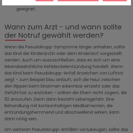
Wasser oder kalten Tee. Milch ist in diesem Fall nicht
geeignet.
Wann zum Arzt - und wann sollte
der Notruf gewählt werden?
Wenn die Pseudokrupp-Symptome länger anhalten, sollte
das Kind der Kinderärztin oder dem Kinderarzt vorgestellt
werden. Auch um auszuschließen, dass es sich um eine
lebensbedrohliche Kehldeckelentzündung handelt. Wenn
das Kind beim Pseudokrupp-Anfall Anzeichen von Luftnot
zeigt - zum Beispiel blau anläuft, sich die Haut zwischen
den Rippen beim Einatmen erkennbar einzieht oder das
Gefühl hat zu ersticken - sollten die Eltern nicht zögern, die
112 anzurufen. Denn dann besteht Lebensgefahr. Eine
Behandlung mit kortisonhaltigen Medikamenten, die
entzündungshemmend und abschwellend wirken, kann
dann nötig sein.
Um weiteren Pseudokrupp-Anfällen vorzubeugen, sollte das