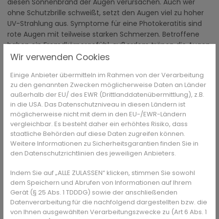
diesen Sonnenbrand der Augen verursachen. Auch wer
ohne Schutzbrille schweißt, setzt den Augen viel zu hoher
UV-Strahlung aus. Symptome für eine Photokeratitis sind
rote Augen mit teilweise starken Schmerzen. Betroffene
haben ein Fremdkörpergefühl, außerdem tränen die Augen.
Außerdem kann es zu Sehstörungen und Lidkrämpfen
Wir verwenden Cookies
kommen. Die Probleme am Auge treten allerdings nicht
Einige Anbieter übermitteln im Rahmen von der Verarbeitung
sofort auf, sondern erst nach ungefähr 6 bis 12 Stunden
zu den genannten Zwecken möglicherweise Daten an Länder
nachdem die Augen der erhöhten Strahlung ausgesetzt
außerhalb der EU/ des EWR (Drittlanddatenübermittlung), z.B.
waren. Die Schäden treten am Epithel, der äußeren
in die USA. Das Datenschutzniveau in diesen Ländern ist
Hornhaut des Auges, auf und sorgen dort dafür, dass dort
möglicherweise nicht mit dem in den EU-/EWR-Ländern
Zellen absterben. Die dadurch frei liegenden Nervenenden
vergleichbar. Es besteht daher ein erhöhtes Risiko, dass
sorgen dafür, dass die Photokeratitis äußerst schmerzhaft
staatliche Behörden auf diese Daten zugreifen können.
ist.
Weitere Informationen zu Sicherheitsgarantien finden Sie in
den Datenschutzrichtlinien des jeweiligen Anbieters.
Indem Sie auf „ALLE ZULASSEN“ klicken, stimmen Sie sowohl
Sie haben Fragen zu Photokeratitis oder anderen
dem Speichern und Abrufen von Informationen auf Ihrem
allgemeinen Gesundheitsinformationen?
Gerät (§ 25 Abs. 1 TDDDG) sowie der anschließenden
Gesundheits-Experten und -Expertinnen aus Ihrer
Datenverarbeitung für die nachfolgend dargestellten bzw. die
Region beraten Sie gerne.
Hier gelangen Sie zur
von Ihnen ausgewählten Verarbeitungszwecke zu (Art 6 Abs. 1
Expertensuche.