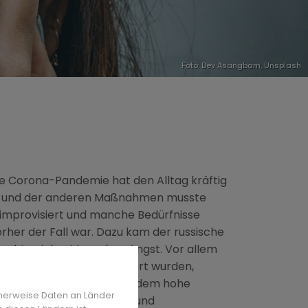
Foto:
Dev Asangbam
,
Unsplash
 Die Corona-Pandemie hat den Alltag kräftig
s und der anderen Maßnahmen musste
 improvisiert und manche Bedürfnisse
rher der Fall war. Dazu kam der russische
 machte vielen Menschen Angst. Vor allem
it diesem Thema konfrontiert wurden,
olge des Krieges sind außerdem hohe
herweise Daten an Länder
natürlich auch die Kinder und