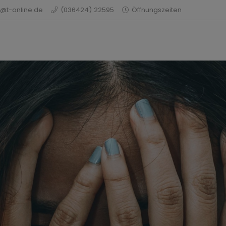
@t-online.de
(036424) 22595
Öffnungszeiten