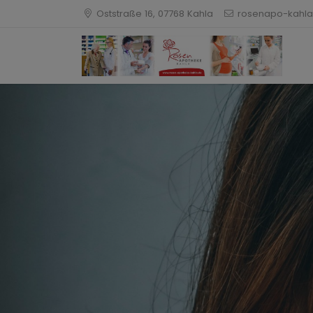
Oststraße 16, 07768 Kahla
rosenapo-kahla