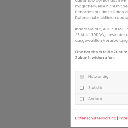
außerhalb der EU/ des EWR (D
möglicherweise nicht mit de
Behörden auf diese Daten zu
Datenschutzrichtlinien des j
Indem Sie auf „ALLE ZULASSE
25 Abs. 1 TDDDG) sowie der 
ausgewählten Verarbeitungszw
Eine bereits erteilte Zust
Zukunft widerrufen.
Notwendig
Statistik
Andere
Datenschutzerklärung
|
Imp