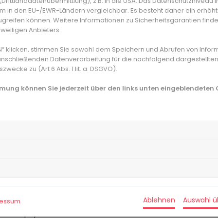
rittlanddatenübermittlung), z.B. in die USA. Das Datenschutzniveau i
Jugendlichen mitbekommen und für zusätzlichen D
m in den EU-/EWR-Ländern vergleichbar. Es besteht daher ein erhöhte
greifen können. Weitere Informationen zu Sicherheitsgarantien finde
Massive Veränderungen sind
eweiligen Anbieters.
Auf die psychische Gesundheit sollte genauso wie 
N“ klicken, stimmen Sie sowohl dem Speichern und Abrufen von Infor
anschließenden Datenverarbeitung für die nachfolgend dargestellten
geachtet werden, besonders bei Kindern und Jugen
ecke zu (Art 6 Abs. 1 lit. a. DSGVO).
dass die Psyche leidet und in eine tiefe Krise gerät
werden. Und eine solche Dauerkrise ließ sich bereits
immung können Sie jederzeit über den links unten eingeblendeten
Trendstudie “Jugend in der Krise” leidet rund ein V
Problemen, zehn Prozent hätten sogar Suizidgedan
darauf achten, ob sie massive Veränderungen im V
psychisches Problem hindeuten könnten.
Eltern sollten auf die Symptome 
Sind die Kinder plötzlich antriebslos und ziehen sic
oder werden aggressiv oder essen immer mehr oder
Ablehnen
Auswahl 
dafür sein, dass das Kind oder der Jugendliche die
ressum
psychische Krankheit entwickelt. Natürlich könn