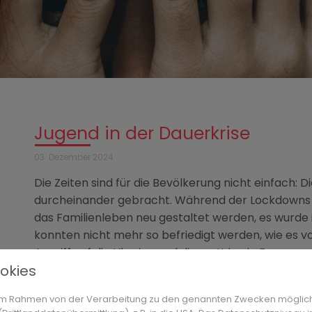
Jugend in der Dauerkrise
03. Dezember 2024
Die Zeiten sind für die Bevölkerung nicht einfach:
durcheinander gebracht. Während der Lockdown
das Familienleben neu gestaltet werden, es wurde
konnten nicht mehr so befriedigt werden, wie es vo
Angriff auf die Ukraine und dieser Krieg in Europa
okies
Kinder und Jugendliche, die bisher nie so direkt m
mussten diese Situation für sich einordnen. Eine F
n im Rahmen von der Verarbeitung zu den genannten Zwecken möglic
Preise, die den Erwachsenen Sorgen bereiten, was 