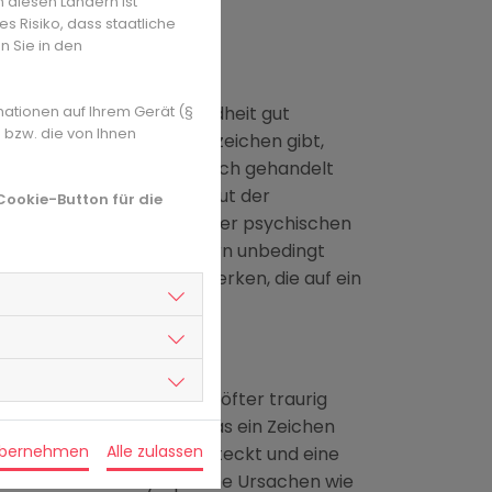
n diesen Ländern ist
ruck sorgt.
s Risiko, dass staatliche
n Sie in den
 Alarmzeichen
auf die körperliche Gesundheit gut
mationen auf Ihrem Gerät (§
 bzw. die von Ihnen
dlichen. Und wenn es Anzeichen gibt,
, sollte so schnell wie möglich gehandelt
 in Studien feststellen: Laut der
 Cookie-Button für die
iertel der Jugendlichen unter psychischen
ken. Deshalb sollten Eltern unbedingt
erhalten des Kindes bemerken, die auf ein
reagieren
h immer mehr zurück, sind öfter traurig
 viel zu wenig, könnte das ein Zeichen
übernehmen
Alle zulassen
 Krise nicht mehr gut wegsteckt und eine
en manche dieser Symptome Ursachen wie