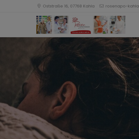
Oststraße 16, 07768 Kahla
rosenapo-kahla