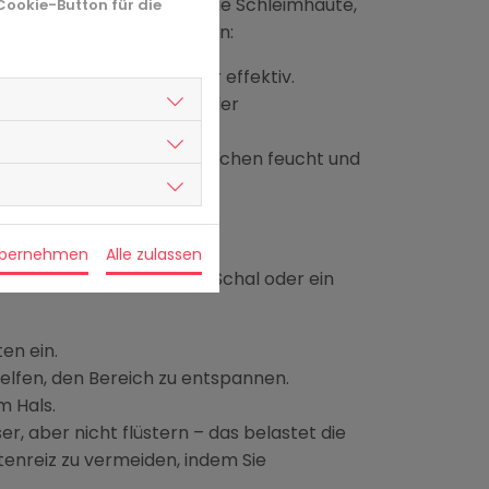
 befeuchten zusätzlich die Schleimhäute,
 Cookie-Button für die
 Schmerzen beim Schlucken:
er Salbei sind sanft, aber effektiv.
 mit lokal betäubender oder
ngehen – sie halten den Rachen feucht und
übernehmen
Alle zulassen
 die Heilung
. Ein warmer Schal oder ein
en ein.
lfen, den Bereich zu entspannen.
m Hals.
ser, aber nicht flüstern – das belastet die
enreiz zu vermeiden, indem Sie