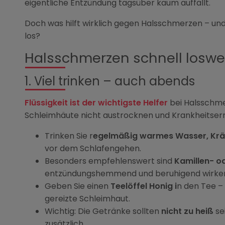
eigentliche Entzündung tagsüber kaum auffällt.
Doch was hilft wirklich gegen Halsschmerzen – un
los?
Halsschmerzen schnell loswerd
1. Viel trinken – auch abends
Flüssigkeit ist der wichtigste Helfer
bei Halsschmer
Schleimhäute nicht austrocknen und Krankheitserr
Trinken Sie r
egelmäßig warmes Wasser, Krä
vor dem Schlafengehen.
Besonders empfehlenswert sind
Kamillen- o
entzündungshemmend und beruhigend wirke
Geben Sie einen
Teelöffel Honig i
n den Tee – 
gereizte Schleimhaut.
Wichtig: Die Getränke sollten
nicht zu heiß
se
zusätzlich.