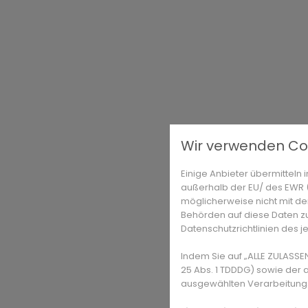
Wir verwenden Co
Einige Anbieter übermittel
außerhalb der EU/ des EWR (D
möglicherweise nicht mit de
Behörden auf diese Daten zu
Datenschutzrichtlinien des j
Indem Sie auf „ALLE ZULASSE
25 Abs. 1 TDDDG) sowie der 
ausgewählten Verarbeitungszw