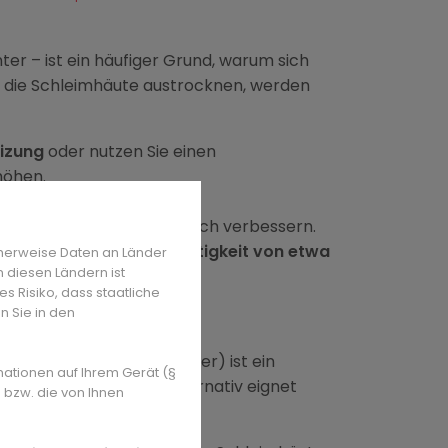
er – ist ein häufiger Grund, warum sich
 die Schleimhäute austrocknen, werden
eizung
oder nutzen Sie einen
rhöhen.
ne Luft auszutauschen.
e Luftfeuchtigkeit zusätzlich verbessern.
lsius
und einer
Luftfeuchtigkeit von etwa
herweise Daten an Länder
n diesen Ländern ist
s Risiko, dass staatliche
n Sie in den
fel Salz auf ein Glas Wasser) ist ein
mationen auf Ihrem Gerät (§
tzündungen lindert. Alternativ eignet
 bzw. die von Ihnen
sinfizierend wirkt.