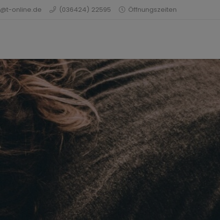
@t-online.de
(036424) 22595
Öffnungszeiten