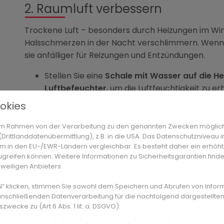
2. Raumluft verbessern
Trockene Luft – besonders durch Heizungen im Wint
Halsschmerzen in der Nacht verschlimmern. Wenn
sie anfälliger für Reizungen und Entzündungen.
Stellen Sie eine
Schale mit Wasser auf die H
Luftbefeuchter
, um die Luftfeuchtigkeit zu e
Lüften Sie regelmäßig
, um Staub und trocke
okies
Pflanzen
wie Grünlilie oder Efeutute können di
Ein
optimales Raumklima
liegt bei ca. 20 Grad Ce
n im Rahmen von der Verarbeitung zu den genannten Zwecken möglic
rittlanddatenübermittlung), z.B. in die USA. Das Datenschutzniveau i
50 Prozent
.
m in den EU-/EWR-Ländern vergleichbar. Es besteht daher ein erhöhte
3. Gurgeln und Lutschtabletten
greifen können. Weitere Informationen zu Sicherheitsgarantien finde
eweiligen Anbieters.
Das Gurgeln mit
lauwarmem Salzwasser
(½ Teelöf
N“ klicken, stimmen Sie sowohl dem Speichern und Abrufen von Infor
bewährtes Hausmittel, das Bakterien hemmt und En
anschließenden Datenverarbeitung für die nachfolgend dargestellten
sich Salbeitee zum Gurgeln, da er beruhigend und de
ecke zu (Art 6 Abs. 1 lit. a. DSGVO).