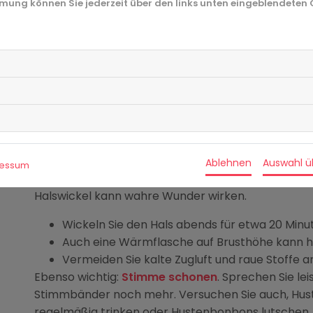
Lutschtabletten und Halssprays
aus der Apotheke
immung können Sie jederzeit über den links unten eingeblendeten
fördern die Speichelproduktion und wirken gegen
Lutschtabletten mit Isländisch Moos, Eibisch od
Bei stärkeren Beschwerden helfen Präparate
entzündungshemmender Wirkung.
Tipp
: Nutzen Sie Lutschtabletten vor dem Schlafe
erleichtern das Einschlafen.
4. Wärme und Schonung
Ablehnen
Auswahl 
ressum
Wärme fördert die Durchblutung und unterstützt
Halswickel kann wahre Wunder wirken.
Wickeln Sie den Hals abends für etwa 20 Minut
Auch eine Wärmflasche auf Brusthöhe kann he
Vermeiden Sie kalte Zugluft und raue Stoffe a
Ebenso wichtig:
Stimme schonen
. Sprechen Sie lei
Stimmbänder noch mehr. Versuchen Sie auch, Hust
regelmäßig trinken oder Hustenbonbons lutschen.