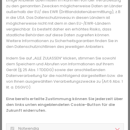
Einige Anbieter übermitteln im Rahmen von der Verarbeitung
nicht nur den Schleimhäuten gut, es verweht auch
zu den genannten Zwecken möglicherweise Daten an Länder
virenhaltige Aerosole.
außerhalb der EU/ des EWR (Drittlanddatenübermittlung), z.B.
in die USA. Das Datenschutzniveau in diesen Ländern ist
Die körpereigene Immunabwehr lässt sich durch eine
möglicherweise nicht mit dem in den EU-/EWR-Ländern
ausgewogene Ernährung wirksam unterstützen. Vitamin C
vergleichbar. Es besteht daher ein erhöhtes Risiko, dass
ist dabei durchaus wichtig; allerdings eher nicht in
staatliche Behörden auf diese Daten zugreifen können.
Tablettenform: Zitrusfrüchte, Brokkoli, Paprika und Kohl
Weitere Informationen zu Sicherheitsgarantien finden Sie in
liefern zusätzlich noch viele andere Vitamine und
den Datenschutzrichtlinien des jeweiligen Anbieters.
Mineralstoffe, die für die effektive Arbeit des
Immunsystems notwendig sind. Einzig Vitamin D kann als
Indem Sie auf „ALLE ZULASSEN“ klicken, stimmen Sie sowohl
dem Speichern und Abrufen von Informationen auf Ihrem
Nahrungsergänzung sinnvoll sein.
Gerät (§ 25 Abs. 1 TDDDG) sowie der anschließenden
Da die Immunabwehr vorrangig im Darm stattfindet, sollte
Datenverarbeitung für die nachfolgend dargestellten bzw. die
das dortige Mikrobiom gesund erhalten werden.
von Ihnen ausgewählten Verarbeitungszwecke zu (Art 6 Abs. 1
lit. a. DSGVO).
Ballaststoffe aus Gemüse und Vollkornprodukten fördern
die guten Darmbakterien, die unerwünschte Keime
Eine bereits erteilte Zustimmung können Sie jederzeit über
abwehren. Milchprodukte mit probiotischen Bakterien und
den links unten eingeblendeten Cookie-Button für die
fermentierte Lebensmittel wie Sauerkraut helfen zusätzlich
Zukunft widerrufen.
beim Erhalt einer gesunden Darmflora.
Gesund an Leib und Seele
Notwendig