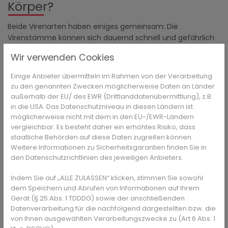
Körper?
Beide Virenarten haben einiges gemeinsam: Die
Virenstämme können sich dauernd schnell und gefährlich
verändern, deshalb ist es möglich, dass sich Menschen
Wir verwenden Cookies
regelmäßig mit beiden infizieren. Außerdem werden beide
von Mensch zu Mensch durch kleinste Tröpfchen
Einige Anbieter übermitteln im Rahmen von der Verarbeitung
übertragen. Diese gelangen beim Husten, Niesen oder
zu den genannten Zwecken möglicherweise Daten an Länder
Sprechen aus den infizierten Atemwegen entweder direkt
außerhalb der EU/ des EWR (Drittlanddatenübermittlung), z.B.
zu den anderen Personen oder verbreiten sich mit
in die USA. Das Datenschutzniveau in diesen Ländern ist
Aerosolen als kleinste Teilchen in die Luft und werden von
möglicherweise nicht mit dem in den EU-/EWR-Ländern
vergleichbar. Es besteht daher ein erhöhtes Risiko, dass
anderen Menschen eingeatmet. Auch eine
staatliche Behörden auf diese Daten zugreifen können.
Schmierinfektion ist möglich, wenn sich virenhaltiges Sekret
Weitere Informationen zu Sicherheitsgarantien finden Sie in
auf Oberflächen befindet, die ein anderer Mensch anlangt
den Datenschutzrichtlinien des jeweiligen Anbieters.
und es dann in die Nähe der eigenen Atemwege - zum
Beispiel durch das Greifen ins Gesicht - bringt.
Indem Sie auf „ALLE ZULASSEN“ klicken, stimmen Sie sowohl
dem Speichern und Abrufen von Informationen auf Ihrem
Was machen Grippe und Covid19
Gerät (§ 25 Abs. 1 TDDDG) sowie der anschließenden
im Körper?
Datenverarbeitung für die nachfolgend dargestellten bzw. die
von Ihnen ausgewählten Verarbeitungszwecke zu (Art 6 Abs. 1
Bei der Grippe können sich nach ein bis zwei Tagen bereits