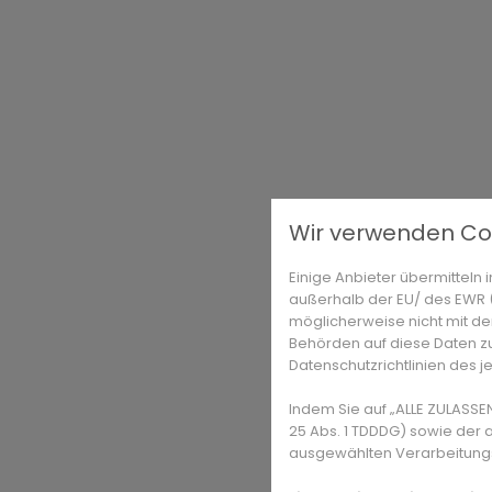
Wir verwenden Co
Einige Anbieter übermittel
außerhalb der EU/ des EWR (D
möglicherweise nicht mit de
Behörden auf diese Daten zu
Datenschutzrichtlinien des j
Indem Sie auf „ALLE ZULASSE
25 Abs. 1 TDDDG) sowie der 
ausgewählten Verarbeitungszw