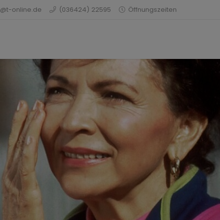
@t-online.de
(036424) 22595
Öffnungszeiten