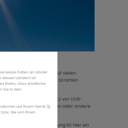
uf
Unsplash
htig sind
herweise Daten an Länder
enarten. Deshalb steht auf vielen
n diesen Ländern ist
sowohl UVA- als auch UVB-Strahlen
s Risiko, dass staatliche
n Sie in den
ich vor allem auf den Schutz vor UVB-
erdings nicht das Nachcremen oder andere
mationen auf Ihrem Gerät (§
 bzw. die von Ihnen
die vorzeitige Hautalterung ist hier ein