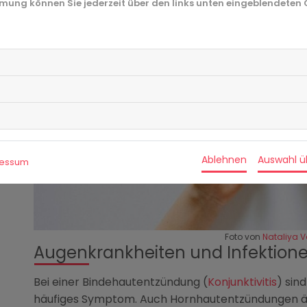
immung können Sie jederzeit über den links unten eingeblendeten
Ablehnen
Auswahl 
ressum
Foto von
Nataliya V
Augenkrankheiten und Infektion
Bei einer Bindehautentzündung (
Konjunktivitis
) sin
häufiges Symptom. Auch Hornhautentzündungen äuß