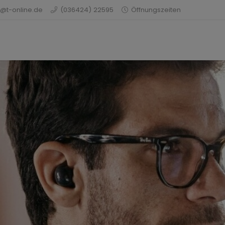
@t-online.de
(036424) 22595
Öffnungszeiten