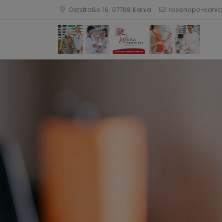
Oststraße 16, 07768 Kahla
rosenapo-kahla