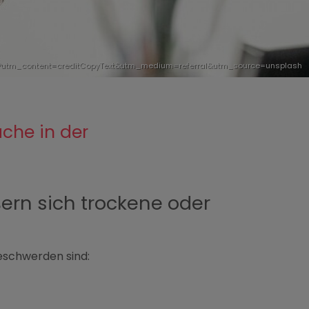
-0?utm_content=creditCopyText&utm_medium=referral&utm_source=unsplash
che in der
rn sich trockene oder
Beschwerden sind: