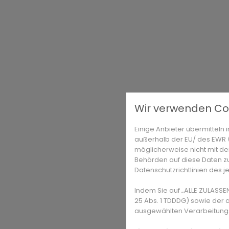
Wir verwenden Co
Einige Anbieter übermittel
außerhalb der EU/ des EWR (D
möglicherweise nicht mit de
Behörden auf diese Daten zu
Datenschutzrichtlinien des j
Indem Sie auf „ALLE ZULASSE
25 Abs. 1 TDDDG) sowie der 
ausgewählten Verarbeitungszw