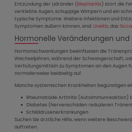
Entzündung der Lidränder (
Blepharitis
) stört die F
verklebte Augen, schuppige Wimpern und ein schne
typische Symptome. Weitere Infektionen und Entz
Symptomen äußern können, sind:
Uveitis
, das
Sicc
Hormonelle Veränderungen und 
Hormonschwankungen beeinflussen die Tränenprodu
Wechseljahren, während der Schwangerschaft, od
Verhütungsmitteln zu Symptomen an den Augen führ
normalerweise beidseitig auf.
Manche systemischen Krankheiten begünstigen eb
Rheumatoide Arthritis (Autoimmunreaktion) 
Diabetes (Nervenschäden reduzieren Tränenf
Schilddrüsenerkrankungen
Suchen Sie ärztliche Hilfe, wenn weitere Beschwe
auftreten.