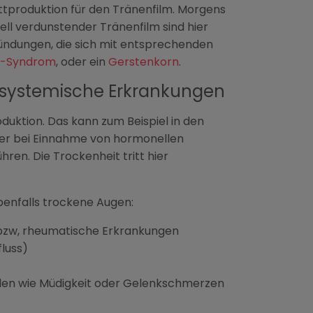
ettproduktion für den Tränenfilm. Morgens
ll verdunstender Tränenfilm sind hier
ündungen, die sich mit entsprechenden
a-Syndrom
, oder ein
Gerstenkorn
.
systemische Erkrankungen
ktion. Das kann zum Beispiel in den
er bei Einnahme von hormonellen
en. Die Trockenheit tritt hier
enfalls trockene Augen:
bzw, rheumatische Erkrankungen
luss)
rden wie Müdigkeit oder Gelenkschmerzen