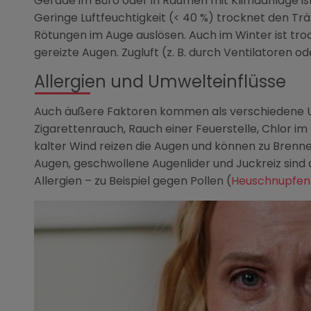
Gerade im Büro oder in Räumen mit Klimaanlage ist d
Geringe Luftfeuchtigkeit (< 40 %) trocknet den Tr
Rötungen im Auge auslösen. Auch im Winter ist troc
gereizte Augen. Zugluft (z. B. durch Ventilatoren o
Allergien und Umwelteinflüsse
Auch äußere Faktoren kommen als verschiedene U
Zigarettenrauch, Rauch einer Feuerstelle, Chlor 
kalter Wind reizen die Augen und können zu Brenne
Augen, geschwollene Augenlider und Juckreiz sin
Allergien – zu Beispiel gegen Pollen (
Heuschnupfen