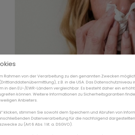
okies
Foto von
cottonbro
Kontaktlinsen & falsche Pflege
n im Rahmen von der Verarbeitung zu den genannten Zwecken möglic
rittlanddatenübermittlung), z.B. in die USA. Das Datenschutzniveau i
m in den EU-/EWR-Ländern vergleichbar. Es besteht daher ein erhöhte
Kontaktlinsen können die Hornhaut reizen, besond
greifen können. Weitere Informationen zu Sicherheitsgarantien finde
nicht richtig passen, oder nicht korrekt gereinigt 
eweiligen Anbieters.
und gute Hygiene am Auge. Anzeichen von zu engen
oft ein Fremdkörpergefühl, Rötungen, und schlech
N“ klicken, stimmen Sie sowohl dem Speichern und Abrufen von Infor
anschließenden Datenverarbeitung für die nachfolgend dargestellten
ecke zu (Art 6 Abs. 1 lit. a. DSGVO).