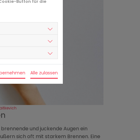
 Cookie-Button für die
übernehmen
Alle zulassen
aitkevich
en
d brennende und juckende Augen ein
ern sich oft mit starkem Brennen. Eine