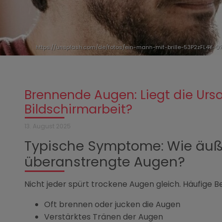
https://unsplash.com/de/fotos/ein-mann-mit-brille-53P2zFL4Y
Brennende Augen: Liegt die Ursa
Bildschirmarbeit?
13. August 2025
Typische Symptome: Wie äuße
überanstrengte Augen?
Nicht jeder spürt trockene Augen gleich. Häufige 
Oft brennen oder jucken die Augen
Verstärktes Tränen der Augen