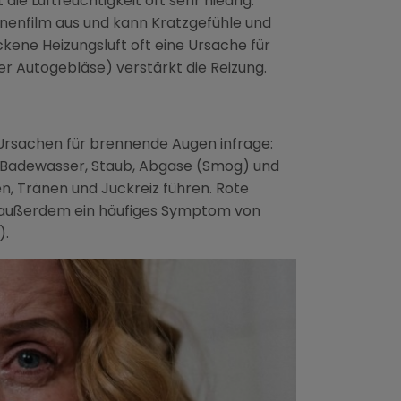
ie Luftfeuchtigkeit oft sehr niedrig.
änenfilm aus und kann Kratzgefühle und
kene Heizungsluft oft eine Ursache für
der Autogebläse) verstärkt die Reizung.
rsachen für brennende Augen infrage:
im Badewasser, Staub, Abgase (Smog) und
n, Tränen und Juckreiz führen. Rote
d außerdem ein häufiges Symptom von
).