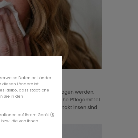
 studio
herweise Daten an Länder
n diesen Ländern ist
s Risiko, dass staatliche
ers wenn sie zu lange getragen werden,
n Sie in den
werden. Achten Sie auf frische Pflegemittel
 oder verunreinigten Kontaktlinsen sind
teres Sehen.
mationen auf Ihrem Gerät (§
 bzw. die von Ihnen