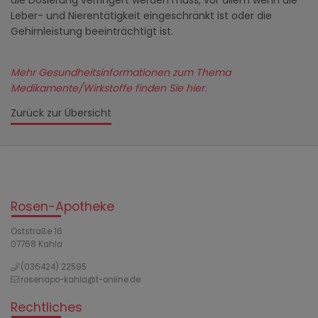
die Dosierung verringert werden muss, vor allem wenn die
Leber- und Nierentätigkeit eingeschränkt ist oder die
Gehirnleistung beeinträchtigt ist.
Mehr Gesundheitsinformationen zum Thema
Medikamente/Wirkstoffe finden Sie hier.
Zurück zur Übersicht
Rosen-Apotheke
Oststraße 16
07768 Kahla
(036424) 22595
rosenapo-kahla@t-online.de
Rechtliches