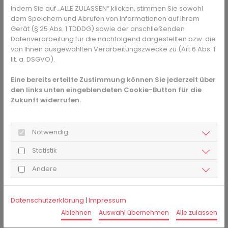
Akuter Asthmaanfall
Indem Sie auf „ALLE ZULASSEN“ klicken, stimmen Sie sowohl
dem Speichern und Abrufen von Informationen auf Ihrem
Epilepsie
Gerät (§ 25 Abs. 1 TDDDG) sowie der anschließenden
Prostata-Vergrößerung, bei der die Blase nicht
Datenverarbeitung für die nachfolgend dargestellten bzw. die
vollständig entleert werden kann
von Ihnen ausgewählten Verarbeitungszwecke zu (Art 6 Abs. 1
Depressionen mit Einnahme MAO-Hemmern wie
lit. a. DSGVO).
Tranylcypromin
Herzerkrankungen
Eine bereits erteilte Zustimmung können Sie jederzeit über
erhöhter Blutdruck
den links unten eingeblendeten Cookie-Button für die
Refluxerkrankung
Zukunft widerrufen.
Was sind die Nebenwirkungen von
Doxylaminsuccinat?
Notwendig
Doxylaminsuccinat sollte nur nach den Anweisungen in der
Statistik
Packungsbeilage angewendet werden. Doch auch dann
kann es zu Nebenwirkungen kommen. Bei längerer
Andere
Anwendung kann die geistige Leistungsfähigkeit gedämpft
werden, die Reaktion wird langsamer und das Gedächtnis
Datenschutzerklärung
|
Impressum
leidet. Dann ist der Anwender auch nicht mehr
verkehrstüchtig und sollte keine Maschinen bedienen. Das
Ablehnen
Auswahl übernehmen
Alle zulassen
Mittel kann länger als angegeben wirken und so auch