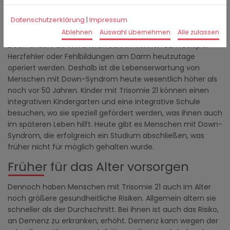
Lebenserwartung heute deutlich
Datenschutzerklärung
|
Impressum
höher
Ablehnen
Auswahl übernehmen
Alle zulassen
Doch anders als in früheren Jahren können zum Beispiel
Herzfehler oder Fehlbildungen am Darm heutzutage
operiert werden. Deshalb ist die Lebenserwartung von
Menschen mit Down-Syndrom heute wesentlich höher als
noch vor 50 Jahren. Kinder mit Trisomie 21 können einen
integrativen Kindergarten und eine integrative Schule
besuchen, wo sie speziell gefördert werden, was ihnen auch
im späteren Leben hilft. Heute gibt es Menschen mit Down-
Syndrom, die erfolgreich ein Studium abschließen, was
früher nicht für möglich gehalten wurde.
Früher für das Alter vorsorgen
Dennoch haben Menschen mit Trisomie 21 auch im Alter
noch größere gesundheitliche Risiken. Allgemein altern sie
schneller als der Durchschnitt. Bei ihnen ist auch das Risiko,
an Demenz zu erkranken, erhöht. Demenz kann wegen der