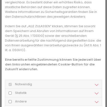
vergleichbar. Es besteht daher ein erhöhtes Risiko, dass
staatliche Behörden auf diese Daten zugreifen können.
Sie haben Fragen zum Thema Alt werden mit 
Weitere Informationen zu Sicherheitsgarantien finden Sie in
den Datenschutzrichtlinien des jeweiligen Anbieters.
Trisomie 21? Gesundheits-Experten und -
Expertinnen aus Ihrer Region beraten Sie 
Indem Sie auf „ALLE ZULASSEN“ klicken, stimmen Sie sowohl
gerne. 
Hier gelangen Sie zur Expertensuche.
dem Speichern und Abrufen von Informationen auf Ihrem
Gerät (§ 25 Abs. 1 TDDDG) sowie der anschließenden
Datenverarbeitung für die nachfolgend dargestellten bzw. die
Weitere gesundheitliche Probleme
von Ihnen ausgewählten Verarbeitungszwecke zu (Art 6 Abs. 1
lit. a. DSGVO).
Zusätzlich kann das Immunsystem unterentwickelt sein,
Eine bereits erteilte Zustimmung können Sie jederzeit über
was die Menschen mit Down-Syndrom anfälliger für
den links unten eingeblendeten Cookie-Button für die
Infektionen macht. Hier sind vor allem die Atemwege
Zukunft widerrufen.
betroffen. Vor allem Kinder leiden deshalb oft unter
Mittelohrentzündung, Bronchitis und Lungenentzündung.
Außerdem können Menschen mit Down-Syndrom häufiger
Notwendig
als andere Menschen unter einer Schlafapnoe,
epileptischen Anfällen oder Autoimmunerkrankungen wie
Statistik
Diabetes Typ 1, Zöliakie oder Schilddrüsenerkrankungen
Andere
leiden. Auch das Leukämie-Risiko ist erhöht.