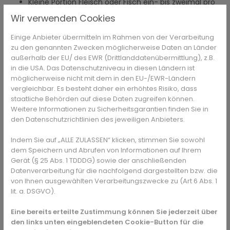
Kleine Portion Fleisch oder Fisch ein- bis zweimal pro
Woche
Wir verwenden Cookies
Warum wichtig: Zink unterstützt nicht nur die Abwehrzellen,
sondern auch die Wundheilung und das Wachstum.
Einige Anbieter übermitteln im Rahmen von der Verarbeitung
zu den genannten Zwecken möglicherweise Daten an Länder
Weitere Nährstoffe für ein starkes
außerhalb der EU/ des EWR (Drittlanddatenübermittlung), z.B.
Immunsystem
in die USA. Das Datenschutzniveau in diesen Ländern ist
möglicherweise nicht mit dem in den EU-/EWR-Ländern
Neben den klassischen Vitaminen gibt es weitere wichtige
vergleichbar. Es besteht daher ein erhöhtes Risiko, dass
Bausteine:
staatliche Behörden auf diese Daten zugreifen können.
Weitere Informationen zu Sicherheitsgarantien finden Sie in
Omega-3-Fettsäuren: Unterstützen
den Datenschutzrichtlinien des jeweiligen Anbieters.
entzündungshemmende Prozesse; enthalten in
fettem Fisch, Leinsamen oder Walnüssen.
Indem Sie auf „ALLE ZULASSEN“ klicken, stimmen Sie sowohl
dem Speichern und Abrufen von Informationen auf Ihrem
B-Vitamine: Beteiligt an der Zellteilung und
Gerät (§ 25 Abs. 1 TDDDG) sowie der anschließenden
Energieproduktion, z. B. in Vollkornprodukten und
Datenverarbeitung für die nachfolgend dargestellten bzw. die
Milchprodukten.
von Ihnen ausgewählten Verarbeitungszwecke zu (Art 6 Abs. 1
Flüssigkeit: Ausreichend trinken fördert die Funktion
lit. a. DSGVO).
von Schleimhäuten und unterstützt die Entgiftung.
Praxis-Tipp: Abwechslung statt
Eine bereits erteilte Zustimmung können Sie jederzeit über
Superfoods
den links unten eingeblendeten Cookie-Button für die